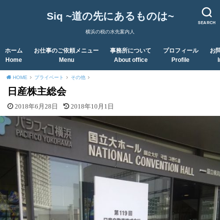
Siq ~道の先にあるものは~
SEARCH
横浜の税の水先案内人
ホーム
お仕事のご依頼メニュー
事務所について
プロフィール
お
Home
Menu
About office
Profile
HOME
プライベート
その他
日産株主総会
2018年6月28日
2018年10月1日