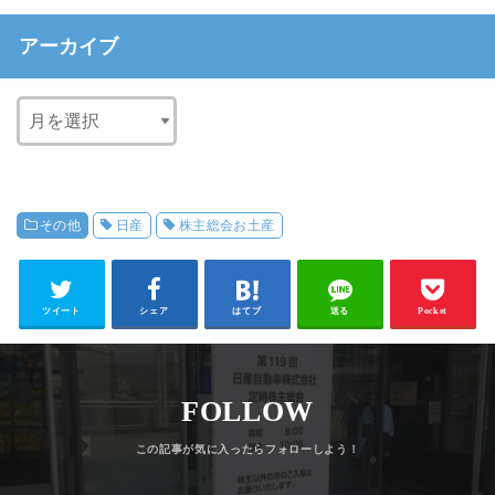
アーカイブ
その他
日産
株主総会お土産
ツイート
シェア
はてブ
送る
Pocket
FOLLOW