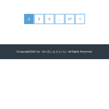
1
2
3
…
47
>
©Copyright2026
Siq ~道の先にあるものは~
.All Rights Reserved.