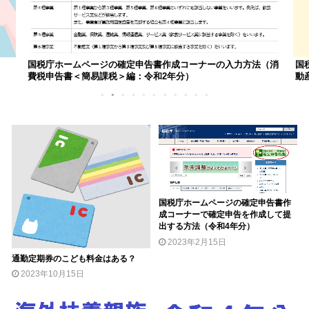
国税庁ホームページの確定申告書作成コーナーの入力方法（消
国
費税申告書＜簡易課税＞編：令和2年分）
動
1
2
3
4
5
6
7
8
9
10
11
国税庁ホームページの確定申告書作
成コーナーで確定申告を作成して提
出する方法（令和4年分）
2023年2月15日
通勤定期券のこども料金はある？
2023年10月15日