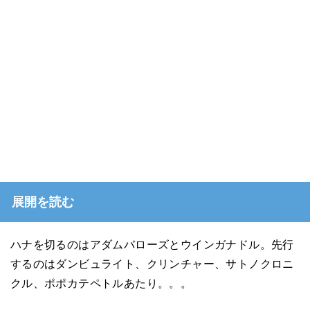
展開を読む
ハナを切るのはアダムバローズとウインガナドル。先行
するのはダンビュライト、クリンチャー、サトノクロニ
クル、ポポカテペトルあたり。。。