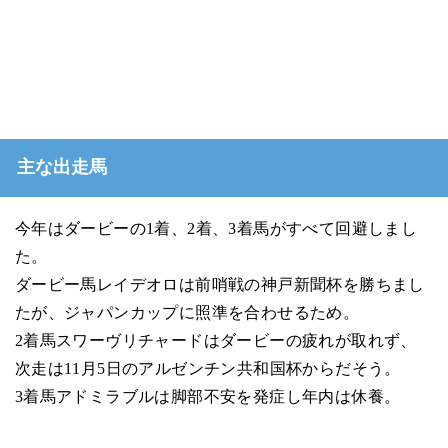
主な出走馬
今年はダービーの1着、2着、3着馬がすべて回避しまし
た。
ダービー馬レイデオロは前哨戦の神戸新聞杯を勝ちまし
たが、ジャパンカップに照準を合わせるため。
2着馬スワーヴリチャードはダービーの疲れが取れず、
次走は11月5日のアルゼンチン共和国杯からだそう。
3着馬アドミラブルは脚部不安を発症し年内は休養。