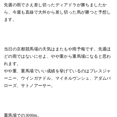
先週の雨でさえ差し切ったディアドラが勝ちましたか
ら、今週も直線で大外から差し切った馬が勝つと予想し
ます。
当日の京都競馬場の天気はまたもや雨予報です。先週ほ
どの雨ではないにせよ、やや重から重馬場になると思わ
れます。
やや重、重馬場でいい成績を挙げているのはプレスジャ
ーニー、ウインガナドル、マイネルヴンシュ、アダムバ
ローズ、サトノアーサー。
重馬場での3000m。