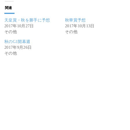
関連
天皇賞・秋を勝手に予想
秋華賞予想
2017年10月27日
2017年10月13日
その他
その他
秋のG1開幕週
2017年9月26日
その他