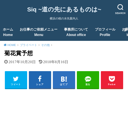
Siq ~道の先にあるものは~
SEARCH
横浜の税の水先案内人
ホーム
お仕事のご依頼メニュー
事務所について
プロフィール
お
Home
Menu
About office
Profile
HOME
プライベート
その他
菊花賞予想
2017年10月20日
2018年8月16日
ツイート
シェア
はてブ
送る
Pocket