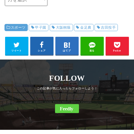
スポーツ
甲子園
大阪桐蔭
金足農
吉田投手
ツイート
シェア
はてブ
送る
Pocket
FOLLOW
Feedly