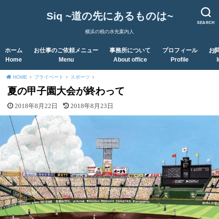
Siq ~道の先にあるものは~
SEARCH
横浜の税の水先案内人
ホーム
お仕事のご依頼メニュー
事務所について
プロフィール
お
Home
Menu
About office
Profile
HOME
プライベート
スポーツ
夏の甲子園大会が終わって
2018年8月22日
2018年8月23日