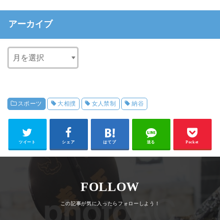
アーカイブ
スポーツ
大相撲
女人禁制
納谷
ツイート
シェア
はてブ
送る
Pocket
FOLLOW