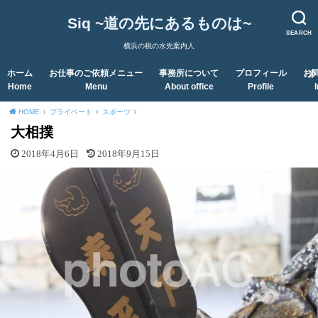
Siq ~道の先にあるものは~
SEARCH
横浜の税の水先案内人
ホーム
お仕事のご依頼メニュー
事務所について
プロフィール
お
Home
Menu
About office
Profile
HOME
プライベート
スポーツ
大相撲
2018年4月6日
2018年9月15日