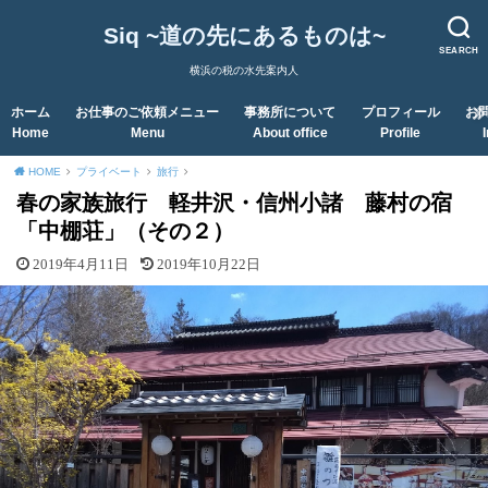
Siq ~道の先にあるものは~
SEARCH
横浜の税の水先案内人
ホーム
お仕事のご依頼メニュー
事務所について
プロフィール
お
Home
Menu
About office
Profile
HOME
プライベート
旅行
春の家族旅行 軽井沢・信州小諸 藤村の宿
「中棚荘」（その２）
2019年4月11日
2019年10月22日