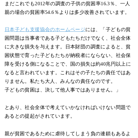
まだこれでも2012年の調査の子供の貧困率16.3％、一人
親の場合の貧困率54.6％よりは多少改善されています。
日本子ども支援協会のホームページ
には、「⼦どもの貧
困問題は当事者である⼦どもたちだけでなく、社会全体
に⼤きな損失を与えます。⽇本財団の調査によると、貧
困状態で育った⼦どもたちが納税者にならない、社会保
障を受ける側になることで、国の損失は約40兆円以上に
なると⾔われています。これはその⼦たちの責任ではあ
りません。私たち⼤⼈、みんなの責任なのです。
⼦どもの貧困は、決して他⼈事ではありません。」
とあり、社会全体で考えていかなければいけない問題で
あるとの提起がされています。
親が貧困であるために虐待してしまう負の連鎖もあるよ