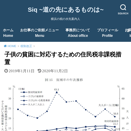
Siq ~道の先にあるものは~
SEARCH
横浜の税の水先案内人
ホーム
お仕事のご依頼メニュー
事務所について
プロフィール
お
Home
Menu
About office
Profile
HOME
税制改正
子供の貧困に対応するための住民税非課税措
置
2019年1月11日
2020年11月2日