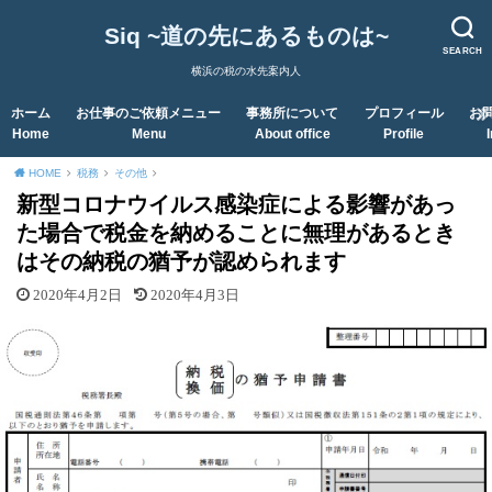
Siq ~道の先にあるものは~
SEARCH
横浜の税の水先案内人
ホーム
お仕事のご依頼メニュー
事務所について
プロフィール
お
Home
Menu
About office
Profile
HOME
税務
その他
新型コロナウイルス感染症による影響があっ
た場合で税金を納めることに無理があるとき
はその納税の猶予が認められます
2020年4月2日
2020年4月3日