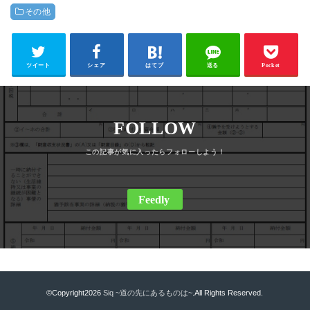
その他
ツイート
シェア
はてブ
送る
Pocket
FOLLOW
Feedly
©Copyright2026
Siq ~道の先にあるものは~
.All Rights Reserved.