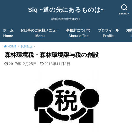
Siq ~道の先にあるものは~
SEARCH
横浜の税の水先案内人
ホーム
お仕事のご依頼メニュー
事務所について
プロフィール
お
Home
Menu
About office
Profile
HOME
税制改正
森林環境税・森林環境譲与税の創設
2017年12月25日
2018年11月8日