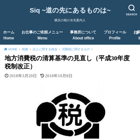
Siq ~道の先にあるものは~
SEARCH
横浜の税の水先案内人
ホーム
お仕事のご依頼メニュー
事務所について
プロフィール
お
Home
Menu
About office
Profile
HOME
税務
法人に関する税金
消費税に関するもの
地方消費税の清算基準の見直し（平成30年度
税制改正）
2018年3月20日
2018年10月8日