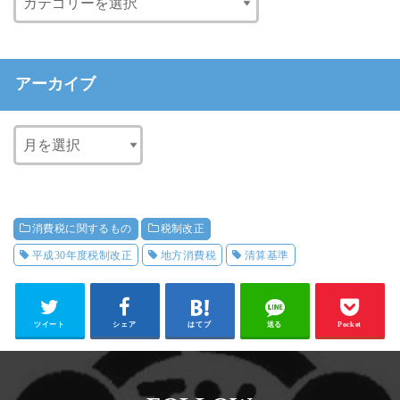
アーカイブ
消費税に関するもの
税制改正
平成30年度税制改正
地方消費税
清算基準
ツイート
シェア
はてブ
送る
Pocket