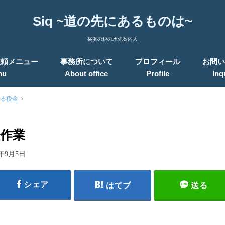
Siq ~道の先にあるものは~
横浜の税の水先案内人
依頼メニュー
事務所について
プロフィール
お問い
nu
About office
Profile
Inq
る税金
作業
8年9月5日
シェア
はてブ
送る