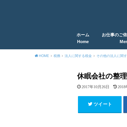
ホーム
お仕事のご
Home
Me
HOME
税務
法人に関する税金
その他の法人に関す
休眠会社の整理
2017年10月26日
201
ツイート