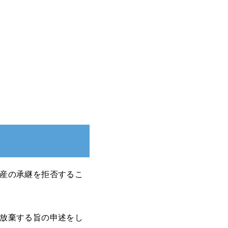
産の承継を拒否するこ
放棄する旨の申述をし