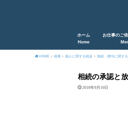
ホーム
お仕事のご
Home
Me
HOME
税務
個人に関する税金
相続・贈与に関する
相続の承認と
2018年9月10日