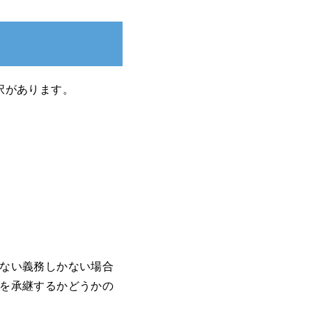
択があります。
ない義務しかない場合
を承継するかどうかの