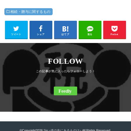
相続・贈与に関するもの
ツイート
シェア
はてブ
送る
Pocket
FOLLOW
Feedly
©Copyright2026
Siq ~道の先にあるものは~
.All Rights Reserved.