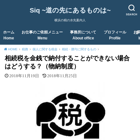
Siq ~道の先にあるものは~
SEARCH
横浜の税の水先案内人
ホーム
お仕事のご依頼メニュー
事務所について
プロフィール
お
Home
Menu
About office
Profile
HOME
税務
個人に関する税金
相続・贈与に関するもの
相続税を金銭で納付することができない場合
はどうする？（物納制度）
2018年11月19日
2018年11月25日