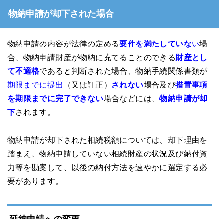
物納申請が却下された場合
物納申請の内容が法律の定める
要件を満たしていな
い
場
合、物納申請財産が物納に充てることのできる
財産とし
て不適格
であると判断された場合、物納手続関係書類が
期限までに提出
（又は訂正）
されない
場合及び
措置事項
を期限までに完了できない
場合などには、
物納申請が却
下
されます。
物納申請が却下された相続税額については、却下理由を
踏まえ、物納申請していない相続財産の状況及び納付資
力等を勘案して、以後の納付方法を速やかに選定する必
要があります。
延納申請への変更