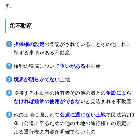
す。
①不動産
担保権の設定
の登記がされていることその他これに
準ずる事情がある不動産
権利の帰属について
争いがある
不動産
境界が明らかでない
土地
隣接する不動産の所有者その他の者との
争訟によら
なければ通常の使用ができない
と見込まれる不動産
他の土地に囲まれて
公道に通じない土地
で民法第210
条（公道に至るための他の土地の通行権）の規定に
よる通行権の内容が明確でないもの