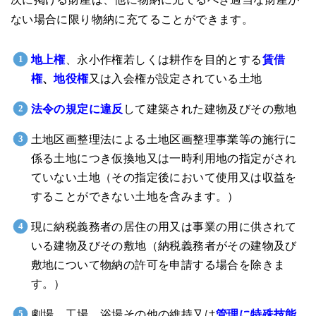
ない場合に限り物納に充てることができます。
地上権
、永小作権若しくは耕作を目的とする
賃借
権
、
地役権
又は入会権が設定されている土地
法令の規定に違反
して建築された建物及びその敷地
土地区画整理法による土地区画整理事業等の施行に
係る土地につき仮換地又は一時利用地の指定がされ
ていない土地（その指定後において使用又は収益を
することができない土地を含みます。）
現に納税義務者の居住の用又は事業の用に供されて
いる建物及びその敷地（納税義務者がその建物及び
敷地について物納の許可を申請する場合を除きま
す。）
劇場、工場、浴場その他の維持又は
管理に特殊技能