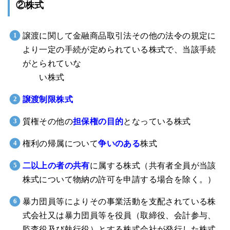
②株式
譲渡に関して金融商品取引法その他の法令の規定に
より一定の手続が定められている株式で、当該手続
がとられていな
い株式
譲渡制限株式
質権その他の
担保権の目的
となっている株式
権利の帰属について
争いのある
株式
二以上の者の共有
に属する株式（共有者全員が当該
株式について物納の許可を申請する場合を除く。）
暴力団員等によりその事業活動を支配されている株
式会社又は暴力団員等を役員（取締役、会計参与、
監査役及び執行役）とする株式会社が発行した株式