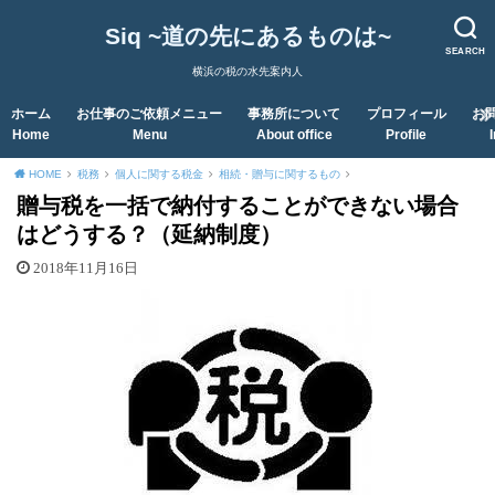
Siq ~道の先にあるものは~
SEARCH
横浜の税の水先案内人
ホーム
お仕事のご依頼メニュー
事務所について
プロフィール
お
Home
Menu
About office
Profile
HOME
税務
個人に関する税金
相続・贈与に関するもの
贈与税を一括で納付することができない場合
はどうする？（延納制度）
2018年11月16日