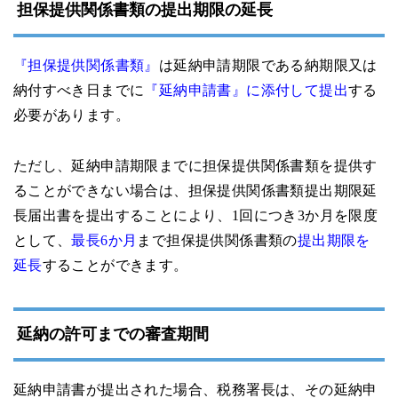
担保提供関係書類の提出期限の延長
『担保提供関係書類』
は延納申請期限である
納期限又は
納付すべき日まで
に
『延納申請書』に添付して提出
する
必要があります。
ただし、延納申請期限までに担保提供関係書類を提供す
ることができない場合は、
担保提供関係書類提出期限延
長届出書
を提出することにより、1回につき3か月を限度
として、
最長6か月
まで担保提供関係書類の
提出期限を
延長
することができます。
延納の許可までの審査期間
延納申請書が提出された場合、税務署長は、その延納申