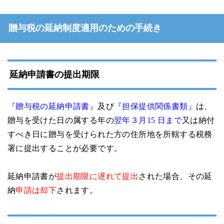
贈与税の延納制度適用のための手続き
延納申請書の提出期限
『贈与税の延納申請書』
及び
『担保提供関係書類』
は、
贈与を受けた日の属する年の
翌年３月15 日まで
又は納付
すべき日に贈与を受けられた方の住所地を所轄する税務
署に提出することが必要です。
延納申請書が
提出期限に遅れて提出
された場合、その延
納
申請は却下
されます。