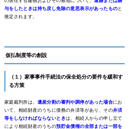
の居住する建物およびその敷地について、
遺贈または贈
与をしたときは持ち戻し免除の意思表示があったもの
と
推定されます。
仮払制度等の創設
（１）家事事件手続法の保全処分の要件を緩和す
る方策
家庭裁判所は、
遺産分割の審判や調停があった場合
にお
いて、相続財産のうちに債務の弁済等があり、その
弁済
等をしなければならないとき
は、相続人からの申し立て
により相続財産のうちの
預貯金債権の全部または一部を