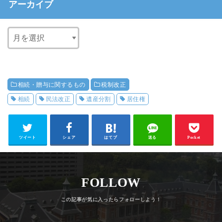
アーカイブ
相続・贈与に関するもの
税制改正
相続
民法改正
遺産分割
居住権
ツイート
シェア
はてブ
送る
Pocket
FOLLOW