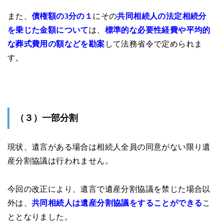
また、
債権額の3分の１
にその
共同相続人の法定相続分
を乗じた金額について
は、
標準的な必要性経費や平均的
な葬式費用の額などを勘案
して法務省令で定められま
す。
（３）一部分割
現状、
遺言がある場合
は相続人全員の同意がない限り遺
産分割協議は行われません。
今回の改正により、遺言で遺産分割協議を禁じた場合以
外は、
共同相続人は遺産分割協議をすることができる
こ
ととなりました。