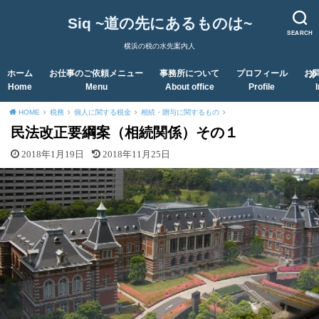
Siq ~道の先にあるものは~
SEARCH
横浜の税の水先案内人
ホーム
お仕事のご依頼メニュー
事務所について
プロフィール
お
Home
Menu
About office
Profile
HOME
税務
個人に関する税金
相続・贈与に関するもの
民法改正要綱案（相続関係）その１
2018年1月19日
2018年11月25日