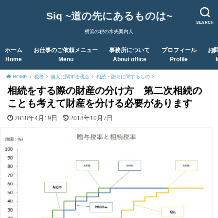
Siq ~道の先にあるものは~
SEARCH
横浜の税の水先案内人
ホーム
お仕事のご依頼メニュー
事務所について
プロフィール
お
Home
Menu
About office
Profile
HOME
税務
個人に関する税金
相続・贈与に関するもの
相続をする際の財産の分け方 第二次相続の
ことも考えて財産を分ける必要があります
2018年4月19日
2018年10月7日