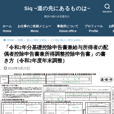
Siq ~道の先にあるものは~
SEARCH
横浜の税の水先案内人
ホーム
お仕事のご依頼メニュー
事務所について
プロフィール
お
Home
Menu
About office
Profile
HOME
税務
個人に関する税金
その他の個人に関する税金
「令和2年分基礎控除申告書兼給与所得者の配
偶者控除申告書兼所得調整控除申告書」の書
き方（令和2年度年末調整）
2020年9月25日