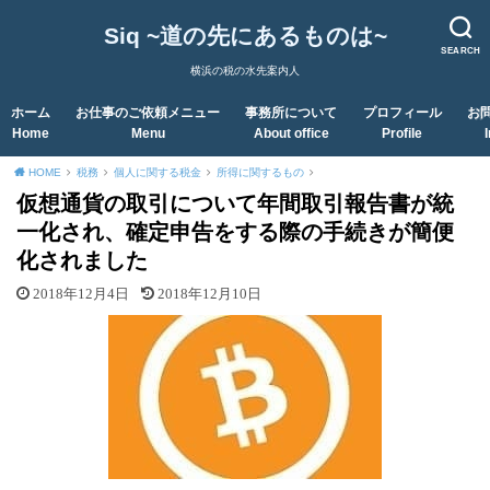
Siq ~道の先にあるものは~
SEARCH
横浜の税の水先案内人
ホーム
お仕事のご依頼メニュー
事務所について
プロフィール
お
Home
Menu
About office
Profile
HOME
税務
個人に関する税金
所得に関するもの
仮想通貨の取引について年間取引報告書が統
一化され、確定申告をする際の手続きが簡便
化されました
2018年12月4日
2018年12月10日