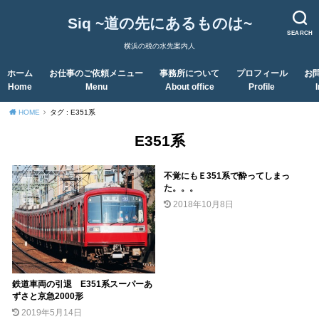
Siq ~道の先にあるものは~
SEARCH
横浜の税の水先案内人
ホーム
お仕事のご依頼メニュー
事務所について
プロフィール
お
Home
Menu
About office
Profile
HOME
タグ : E351系
E351系
不覚にもＥ351系で酔ってしまっ
た。。。
2018年10月8日
鉄道車両の引退 E351系スーパーあ
ずさと京急2000形
2019年5月14日