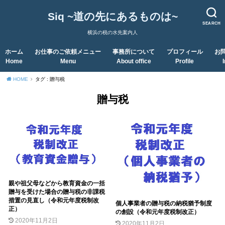
Siq ~道の先にあるものは~
SEARCH
横浜の税の水先案内人
ホーム
お仕事のご依頼メニュー
事務所について
プロフィール
お
Home
Menu
About office
Profile
HOME
タグ : 贈与税
贈与税
親や祖父母などから教育資金の一括
贈与を受けた場合の贈与税の非課税
措置の見直し（令和元年度税制改
個人事業者の贈与税の納税猶予制度
正）
の創設（令和元年度税制改正）
2020年11月2日
2020年11月2日